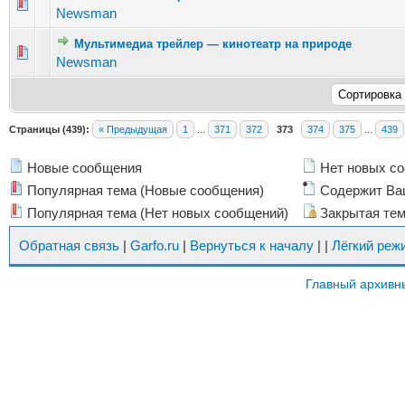
Голосов: 2 - Средняя оценка: 2.5 из 5
1
2
3
4
5
Newsman
Мультимедиа трейлер — кинотеатр на природе
Голосов: 3 - Средняя оценка: 3 из 5
1
2
3
4
5
Newsman
Страницы (439):
« Предыдущая
1
...
371
372
373
374
375
...
439
Новые сообщения
Нет новых с
Популярная тема (Новые сообщения)
Содержит Ва
Популярная тема (Нет новых сообщений)
Закрытая те
Обратная связь
|
Garfo.ru
|
Вернуться к началу
|
|
Лёгкий реж
Главный архивн