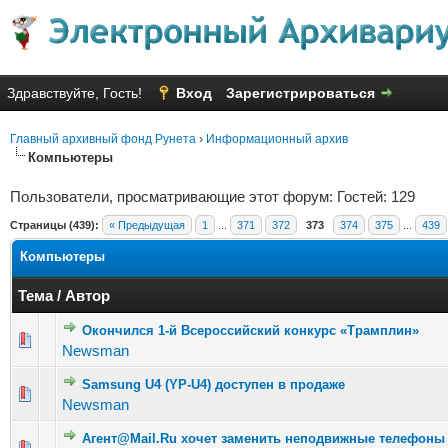
Здравствуйте, Гость!
Вход
Зарегистрироваться
Главный архивный фонд Рунета
›
Информационный архив
Компьютеры
Пользователи, просматривающие этот форум: Гостей: 129
Страницы (439):
« Предыдущая
1
...
371
372
373
374
375
...
439
Компьютеры
Тема
/
Автор
Окончился 1-й Всероссийский конкурс «Трамплин»
Голосов: 5 - Средняя оценка: 3.2 из 5
1
2
3
4
5
Newsman
Samsung U4 (YP-U4) доступен в продаже
Голосов: 2 - Средняя оценка: 1 из 5
1
2
3
4
5
Newsman
Агент@Mail.Ru хочет заменить неподвижные телефоны
Голосов: 2 - Средняя оценка: 2.5 из 5
1
2
3
4
5