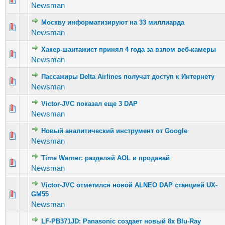
Newsman
Москву информатизируют на 33 миллиарда
Голосов: 1 - Средняя оценка: 1 из 5
1
2
3
4
5
Newsman
Хакер-шантажист принял 4 года за взлом веб-камеры
Голосов: 4 - Средняя оценка: 1.5 из 5
1
2
3
4
5
Newsman
Пассажиры Delta Airlines получат доступ к Интернету
Голосов: 2 - Средняя оценка: 2 из 5
1
2
3
4
5
Newsman
Victor-JVC показал еще 3 DAP
Голосов: 1 - Средняя оценка: 1 из 5
1
2
3
4
5
Newsman
Новый аналитический инструмент от Google
Голосов: 2 - Средняя оценка: 3 из 5
1
2
3
4
5
Newsman
Time Warner: разделяй AOL и продавай
Голосов: 2 - Средняя оценка: 2 из 5
1
2
3
4
5
Newsman
Victor-JVC отметился новой ALNEO DAP станцией UX-
Голосов: 3 - Средняя оценка: 2.67 из 5
GM55
1
2
3
4
5
Newsman
LF-PB371JD: Panasonic создает новый 8x Blu-Ray