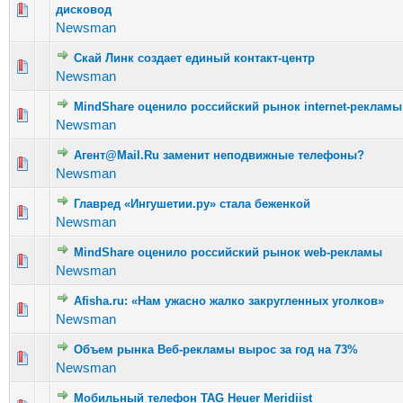
Голосов: 1 - Средняя оценка: 1 из 5
дисковод
1
2
3
4
5
Newsman
Скай Линк создает единый контакт-центр
Голосов: 3 - Средняя оценка: 2.67 из 5
1
2
3
4
5
Newsman
MindShare оценило российский рынок internet-рекламы
Голосов: 2 - Средняя оценка: 1 из 5
1
2
3
4
5
Newsman
Агент@Mail.Ru заменит неподвижные телефоны?
Голосов: 4 - Средняя оценка: 2.25 из 5
1
2
3
4
5
Newsman
Главред «Ингушетии.ру» стала беженкой
Голосов: 1 - Средняя оценка: 4 из 5
1
2
3
4
5
Newsman
MindShare оценило российский рынок web-рекламы
Голосов: 1 - Средняя оценка: 1 из 5
1
2
3
4
5
Newsman
Afisha.ru: «Нам ужасно жалко закругленных уголков»
Голосов: 1 - Средняя оценка: 1 из 5
1
2
3
4
5
Newsman
Объем рынка Веб-рекламы вырос за год на 73%
Голосов: 4 - Средняя оценка: 1.75 из 5
1
2
3
4
5
Newsman
Мобильный телефон TAG Heuer Meridiist