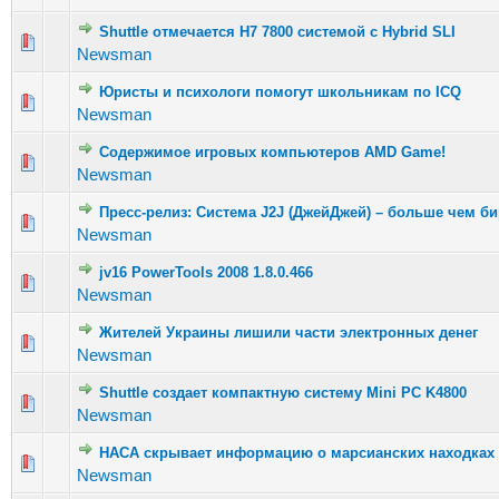
Shuttle отмечается H7 7800 системой с Hybrid SLI
Голосов: 3
Newsman
Юристы и психологи помогут школьникам по ICQ
Голосов:
Newsman
Содержимое игровых компьютеров AMD Game!
Голосов: 
Newsman
Пресс-релиз: Система J2J (ДжейДжей) – больше чем би
Голосов: 1
Newsman
jv16 PowerTools 2008 1.8.0.466
Голосов: 2
Newsman
Жителей Украины лишили части электронных денег
Голосов: 2
Newsman
Shuttle создает компактную систему Mini PC K4800
Голосов: 3
Newsman
НАСА скрывает информацию о марсианских находках
Голосов: 2
Newsman