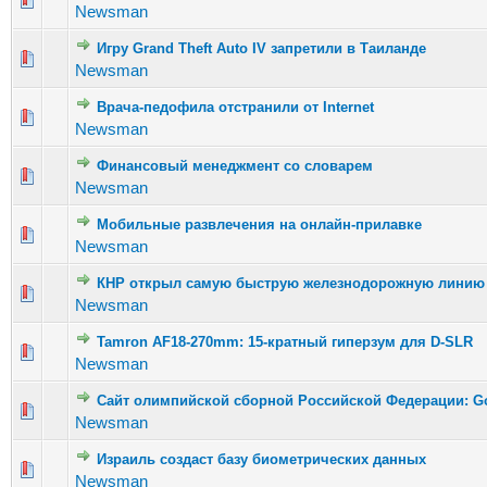
Newsman
Игру Grand Theft Auto IV запретили в Таиланде
Голосов: 
Newsman
Врача-педофила отстранили от Internet
Голосов:
Newsman
Финансовый менеджмент со словарем
Голосов: 
Newsman
Мобильные развлечения на онлайн-прилавке
Голосов: 1
Newsman
КНР открыл самую быструю железнодорожную линию
Голосов: 3
Newsman
Tamron AF18-270mm: 15-кратный гиперзум для D-SLR
Голосов
Newsman
Сайт олимпийской сборной Российской Федерации: G
Голосов: 2
Newsman
Израиль создаст базу биометрических данных
Голосов:
Newsman