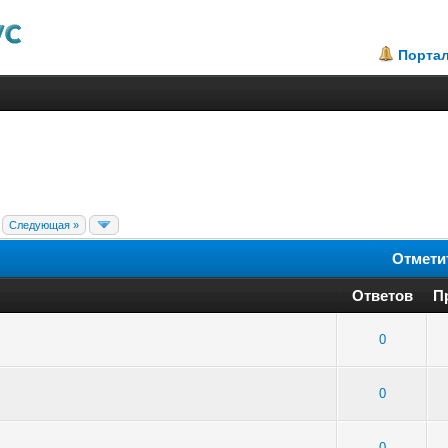
Порта
Следующая »
Отмети
Ответов
П
: 2 - Средняя оценка: 3 из 5
1
2
3
4
5
0
2 - Средняя оценка: 2 из 5
1
2
3
4
5
0
в: 3 - Средняя оценка: 4 из 5
1
2
3
4
5
0