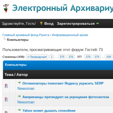
Здравствуйте, Гость!
Вход
Зарегистрироваться
Главный архивный фонд Рунета
›
Информационный архив
Компьютеры
Пользователи, просматривающие этот форум: Гостей: 73
Страницы (439):
« Предыдущая
1
...
375
376
377
378
379
...
439
Компьютеры
Тема
/
Автор
Оптимизаторы помогают Яндексу украсить SERP
Голосов
Newsman
Американцы претендуют на укрощение фотосинтеза
Голосов: 
Newsman
Yahoo может дышать спокойнее
Голосо