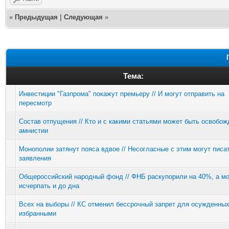
«
Предыдущая
|
Следующая
»
Тема:
Инвестиции "Газпрома" покажут премьеру // И могут отправить на
пересмотр
Состав отпущения // Кто и с какими статьями может быть освобож
амнистии
Монополии затянут пояса вдвое // Несогласные с этим могут писа
заявления
Общероссийский народный фонд // ФНБ раскупорили на 40%, а мо
исчерпать и до дна
Всех на выборы // КС отменил бессрочный запрет для осужденны
избранными