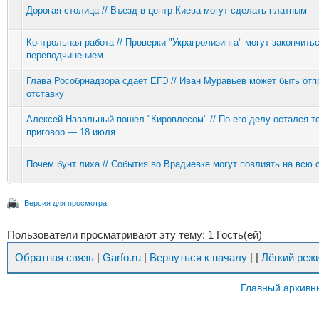
Дорогая столица // Въезд в центр Киева могут сделать платным
Контрольная работа // Проверки "Украгролизинга" могут закончитьс
переподчинением
Глава Рособрнадзора сдает ЕГЭ // Иван Муравьев может быть отп
отставку
Алексей Навальный пошел "Кировлесом" // По его делу остался т
приговор — 18 июля
Почем бунт лиха // События во Врадиевке могут повлиять на всю 
Версия для просмотра
Пользователи просматривают эту тему: 1 Гость(ей)
Обратная связь
|
Garfo.ru
|
Вернуться к началу
|
|
Лёгкий реж
Главный архивн