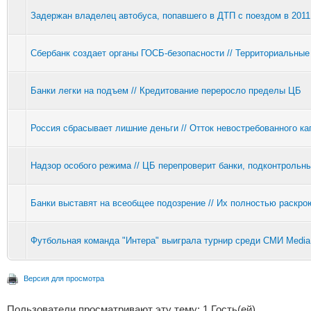
Задержан владелец автобуса, попавшего в ДТП с поездом в 2011
Сбербанк создает органы ГОСБ-безопасности // Территориальные
Банки легки на подъем // Кредитование переросло пределы ЦБ
Россия сбрасывает лишние деньги // Отток невостребованного ка
Надзор особого режима // ЦБ перепроверит банки, подконтроль
Банки выставят на всеобщее подозрение // Их полностью раскро
Футбольная команда "Интера" выиграла турнир среди СМИ Media
Версия для просмотра
Пользователи просматривают эту тему: 1 Гость(ей)