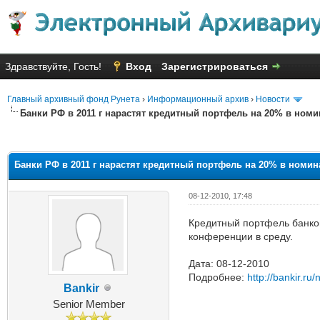
Здравствуйте, Гость!
Вход
Зарегистрироваться
Главный архивный фонд Рунета
›
Информационный архив
›
Новости
Банки РФ в 2011 г нарастят кредитный портфель на 20% в но
Голосов: 2 - Средняя оценка: 2
1
2
3
4
5
Банки РФ в 2011 г нарастят кредитный портфель на 20% в ном
08-12-2010, 17:48
Кредитный портфель банков
конференции в среду.
Дата: 08-12-2010
Подробнее:
http://bankir.r
Bankir
Senior Member