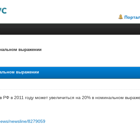
Порта
минальном выражении
инальном выражении
 РФ в 2011 году может увеличиться на 20% в номинальном выражен
u/news/newsline/8279059