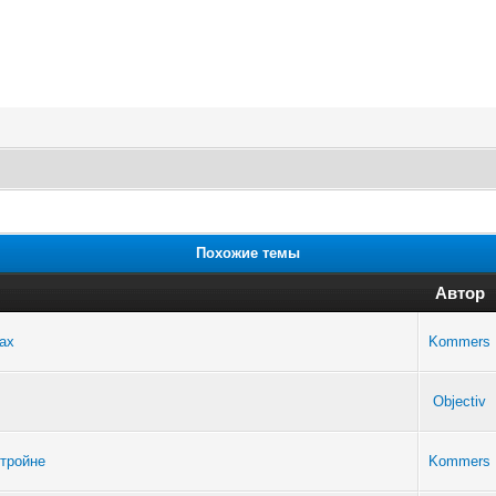
Похожие темы
Автор
ах
Kommers
Objectiv
втройне
Kommers