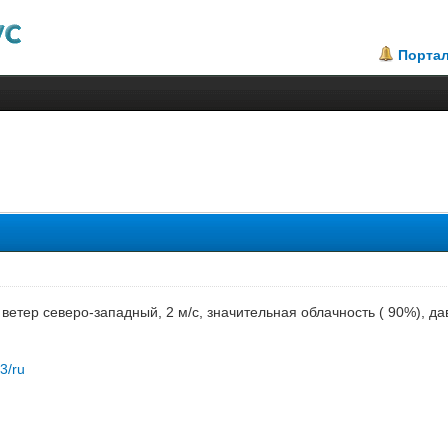
Порта
.57
, ветер северо-западный, 2 м/с, значительная облачность ( 90%), 
83/ru