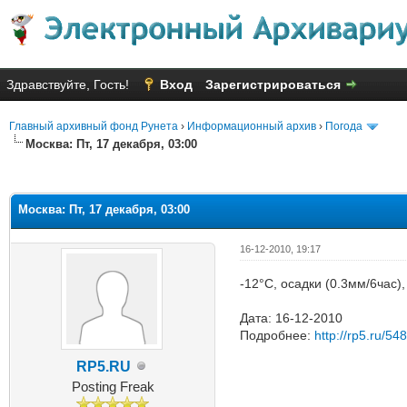
Здравствуйте, Гость!
Вход
Зарегистрироваться
Главный архивный фонд Рунета
›
Информационный архив
›
Погода
Москва: Пт, 17 декабря, 03:00
Голосов: 7 - Средняя оценка: 2
1
2
3
4
5
Москва: Пт, 17 декабря, 03:00
16-12-2010, 19:17
-12°C, осадки (0.3мм/6час)
Дата: 16-12-2010
Подробнее:
http://rp5.ru/54
RP5.RU
Posting Freak