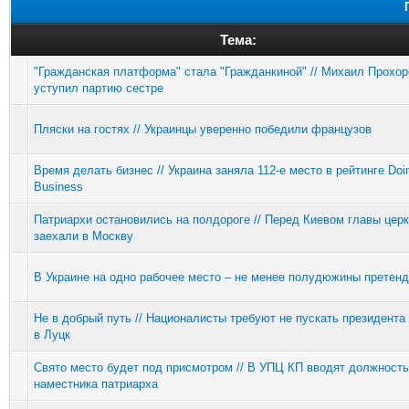
Тема:
"Гражданская платформа" стала "Гражданкиной" // Михаил Прохор
уступил партию сестре
Пляски на гостях // Украинцы уверенно победили французов
Время делать бизнес // Украина заняла 112-е место в рейтинге Doi
Business
Патриархи остановились на полдороге // Перед Киевом главы цер
заехали в Москву
В Украине на одно рабочее место – не менее полудюжины претен
Не в добрый путь // Националисты требуют не пускать президент
в Луцк
Свято место будет под присмотром // В УПЦ КП вводят должность
наместника патриарха