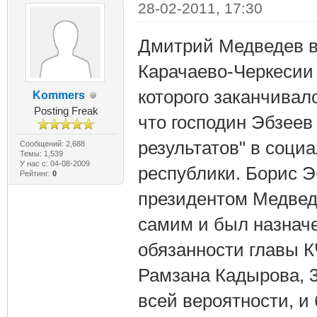
28-02-2011, 17:30
Дмитрий Медведев в 
Карачаево-Черкесии 
которого заканчивалс
Kommers
Posting Freak
что господин Эбзеев
результатов" в соци
Сообщений: 2,688
Темы: 1,539
У нас с: 04-08-2009
республики. Борис 
Рейтинг:
0
президентом Медвед
самим и был назнач
обязанности главы К
Рамзана Кадырова, 3
всей вероятности, и