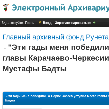
Здравствуйте, Гость!
Вход
Зарегистрироваться
Главный архивный фонд Рунета
"Эти гады меня победили
главы Карачаево-Черкесии
Мустафы Бадты
яя оценка: 1.5
"Эти гады меня победили" // Борис Эбзеев уступил место главы
Бадты