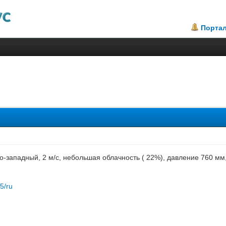
Порта
.4
го-западный, 2 м/с, небольшая облачность ( 22%), давление 760 м
85/ru