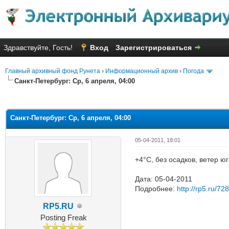
Здравствуйте, Гость!
Вход
Зарегистрироваться
Главный архивный фонд Рунета
›
Информационный архив
›
Погода
Санкт-Петербург: Ср, 6 апреля, 04:00
Голосов: 5 - Средняя оценка: 2
1
2
3
4
5
Санкт-Петербург: Ср, 6 апреля, 04:00
05-04-2011, 18:01
+4°C, без осадков, ветер ю
Дата: 05-04-2011
Подробнее:
http://rp5.ru/72
RP5.RU
Posting Freak