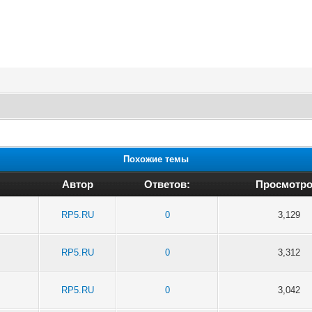
Похожие темы
Автор
Ответов:
Просмотро
RP5.RU
0
3,129
RP5.RU
0
3,312
RP5.RU
0
3,042