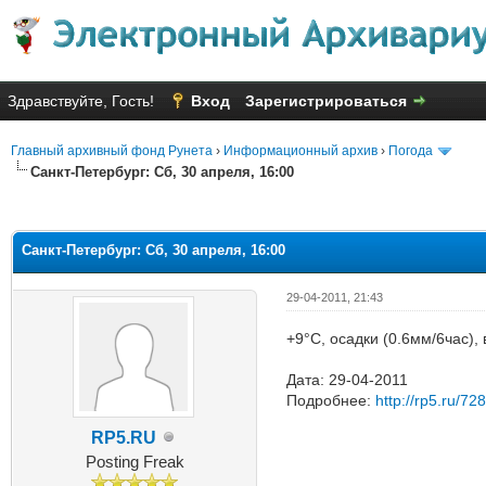
Здравствуйте, Гость!
Вход
Зарегистрироваться
Главный архивный фонд Рунета
›
Информационный архив
›
Погода
Санкт-Петербург: Сб, 30 апреля, 16:00
Голосов: 2 - Средняя оценка: 1
1
2
3
4
5
Санкт-Петербург: Сб, 30 апреля, 16:00
29-04-2011, 21:43
+9°C, осадки (0.6мм/6час),
Дата: 29-04-2011
Подробнее:
http://rp5.ru/72
RP5.RU
Posting Freak