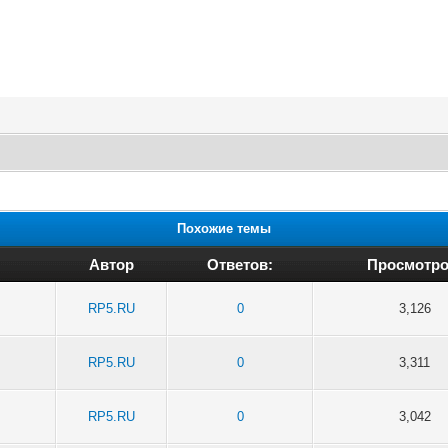
Похожие темы
Автор
Ответов:
Просмотро
RP5.RU
0
3,126
RP5.RU
0
3,311
RP5.RU
0
3,042