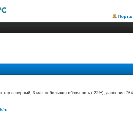
Порта
.5
 ветер северный, 3 м/с, небольшая облачность ( 22%), давление 76
85/ru