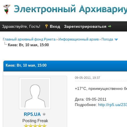
Здравствуйте, Гость!
Вход
Зарегистрироваться
Главный архивный фонд Рунета
›
Информационный архив
›
Погода
Киев: Вт, 10 мая, 15:00
Голосов: 2 - Средняя оценка: 3
1
2
3
4
5
Киев: Вт, 10 мая, 15:00
09-05-2011, 19:37
+17°C, преимущественно бе
Дата: 09-05-2011
Подробнее:
http://rp5.ua/23
RP5.UA
Posting Freak