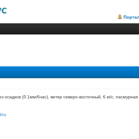
Порта
з осадков (0.1мм/6час), ветер северо-восточный, 6 м/с, пасмурная
3/ru