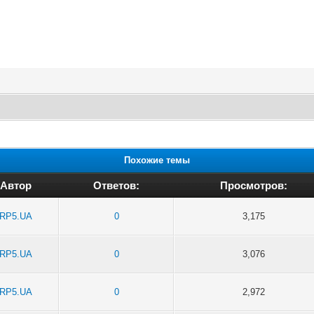
Похожие темы
Автор
Ответов:
Просмотров:
RP5.UA
0
3,175
RP5.UA
0
3,076
RP5.UA
0
2,972