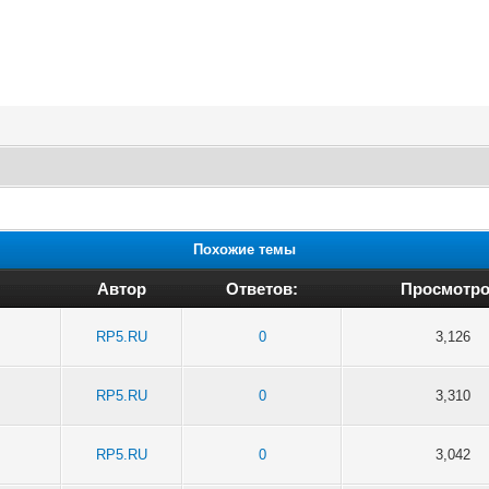
Похожие темы
Автор
Ответов:
Просмотро
RP5.RU
0
3,126
RP5.RU
0
3,310
RP5.RU
0
3,042