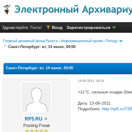
Здравствуйте, Гость!
Вход
Зарегистрироваться
Главный архивный фонд Рунета
›
Информационный архив
›
Погода
Санкт-Петербург: вт, 14 июня, 04:00
Голосов: 1 - Средняя оценка: 1
1
2
3
4
5
Санкт-Петербург: вт, 14 июня, 04:00
13-06-2011, 18:14
+11°C, сильные осадки (6мм
Дата: 13-06-2011
Подробнее:
http://rp5.ru/72
RP5.RU
Posting Freak