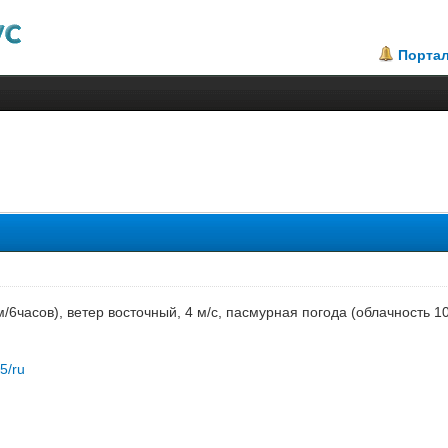
Порта
/6часов), ветер восточный, 4 м/с, пасмурная погода (облачность 
85/ru