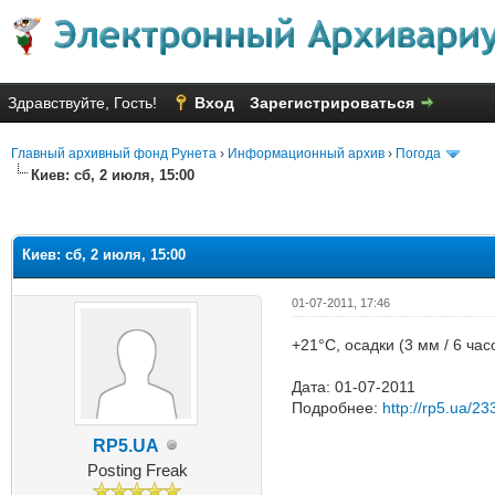
Здравствуйте, Гость!
Вход
Зарегистрироваться
Главный архивный фонд Рунета
›
Информационный архив
›
Погода
Киев: сб, 2 июля, 15:00
Голосов: 6 - Средняя оценка: 2
1
2
3
4
5
Киев: сб, 2 июля, 15:00
01-07-2011, 17:46
+21°C, осадки (3 мм / 6 ча
Дата: 01-07-2011
Подробнее:
http://rp5.ua/23
RP5.UA
Posting Freak