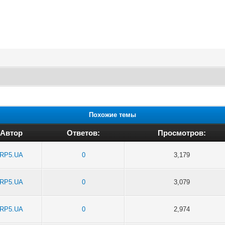
Похожие темы
Автор
Ответов:
Просмотров:
RP5.UA
0
3,179
RP5.UA
0
3,079
RP5.UA
0
2,974