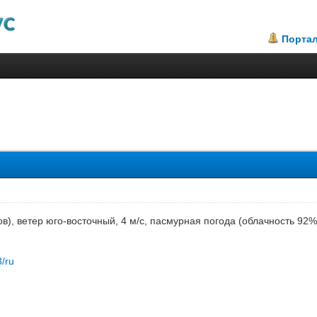
Порта
.67
сов), ветер юго-восточный, 4 м/с, пасмурная погода (облачность 92
3/ru