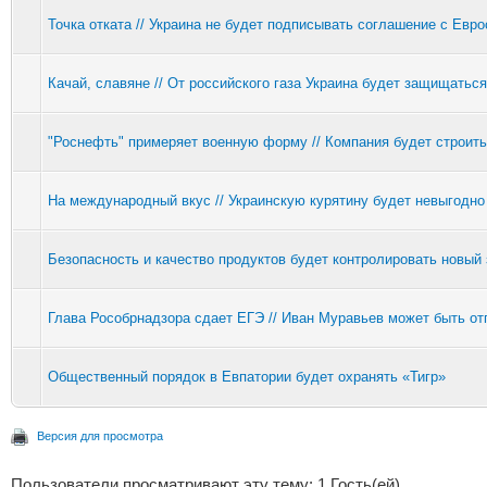
Точка отката // Украина не будет подписывать соглашение с Евр
Качай, славяне // От российского газа Украина будет защищатьс
"Роснефть" примеряет военную форму // Компания будет строить
На международный вкус // Украинскую курятину будет невыгодно
Безопасность и качество продуктов будет контролировать новый 
Глава Рособрнадзора сдает ЕГЭ // Иван Муравьев может быть от
Общественный порядок в Евпатории будет охранять «Тигр»
Версия для просмотра
Пользователи просматривают эту тему: 1 Гость(ей)