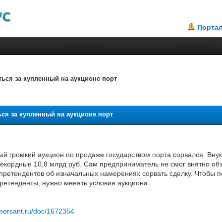
Порта
ться за купленный на аукционе порт
ься за купленный на аукционе порт
мый громкий аукцион по продаже государством порта сорвался. Вну
екордные 10,8 млрд руб. Сам предприниматель не смог внятно объ
ретендентов об изначальных намерениях сорвать сделку. Чтобы 
етенденты, нужно менять условия аукциона.
mersant.ru/doc/1672354