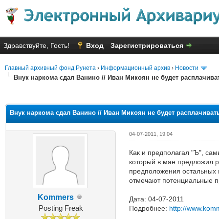
Здравствуйте, Гость!
Вход
Зарегистрироваться
Главный архивный фонд Рунета
›
Информационный архив
›
Новости
Внук наркома сдал Ванино // Иван Микоян не будет расплачива
Голосов: 3 - Средняя оценка: 3
1
2
3
4
5
Внук наркома сдал Ванино // Иван Микоян не будет расплачиват
04-07-2011, 19:04
Как и предполагал "Ъ", са
который в мае предложил р
предположения остальных п
отмечают потенциальные пр
Kommers
Дата: 04-07-2011
Posting Freak
Подробнее:
http://www.kom