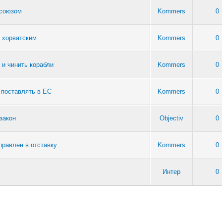
осоюзом
Kommers
0
я хорватским
Kommers
0
 и чинить корабли
Kommers
0
 поставлять в ЕС
Kommers
0
закон
Objectiv
0
правлен в отставку
Kommers
0
Интер
0