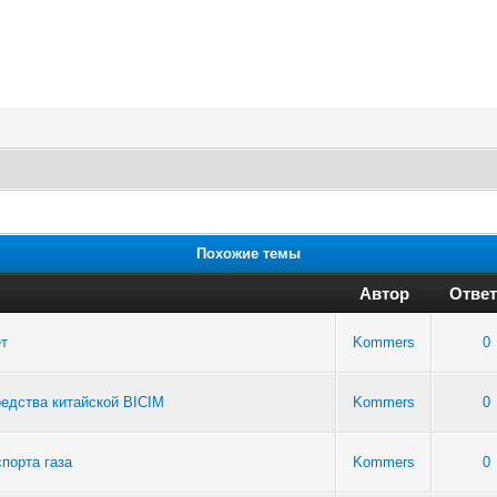
Похожие темы
Автор
Ответ
ет
Kommers
0
редства китайской BICIM
Kommers
0
порта газа
Kommers
0