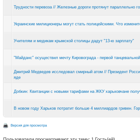
Трудности перевоза // Железные дороги протянут параллельно г
Украинские милиционеры могут стать полицейскими. Что изменит
Учителям и медикам крымской столицы дадут "13-ю зарплату"
"Майданс" осуществил мечту Кировограда - первой танцевально
Дмитрий Медведев исследовал смирный атом // Президент Росс
яде
Добкин: Квитанции с новыми тарифами на ЖКУ харьковчане полу
В новом году Харьков потратит больше 4 миллиардов гривен. Го
Версия для просмотра
Пользователи просматривают эту тему: 1 Гость(ей)