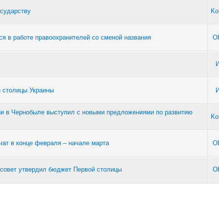
осударству
Ko
ся в работе правоохранителей со сменой названия
Ob
й столицы Украины
ии в Чернобыле выступил с новыми предложениями по развитию
Ko
чат в конце февраля – начале марта
Ob
рсовет утвердил бюджет Первой столицы
Ob