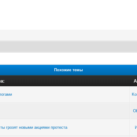
Похожие темы
а:
А
логами
Ko
Ob
ты грозят новыми акциями протеста