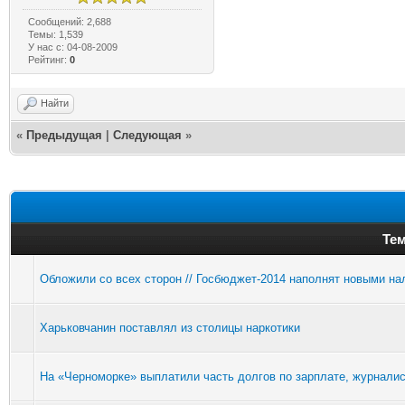
Сообщений: 2,688
Темы: 1,539
У нас с: 04-08-2009
Рейтинг:
0
Найти
«
Предыдущая
|
Следующая
»
Тем
Обложили со всех сторон // Госбюджет-2014 наполнят новыми на
Харьковчанин поставлял из столицы наркотики
На «Черноморке» выплатили часть долгов по зарплате, журналис