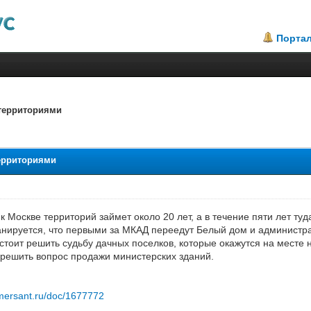
Порта
 территориями
.67
территориями
Москве территорий займет около 20 лет, а в течение пяти лет туд
анируется, что первыми за МКАД переедут Белый дом и администр
тоит решить судьбу дачных поселков, которые окажутся на месте н
решить вопрос продажи министерских зданий.
mersant.ru/doc/1677772