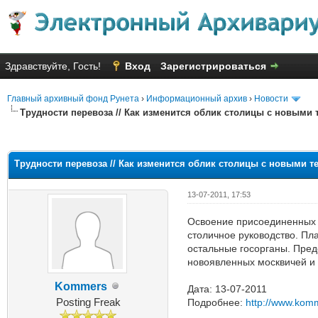
Здравствуйте, Гость!
Вход
Зарегистрироваться
Главный архивный фонд Рунета
›
Информационный архив
›
Новости
Трудности перевоза // Как изменится облик столицы с новыми
Голосов: 6 - Средняя оценка: 2
1
2
3
4
5
Трудности перевоза // Как изменится облик столицы с новыми 
13-07-2011, 17:53
Освоение присоединенных к 
столичное руководство. Пл
остальные госорганы. Предс
новоявленных москвичей и 
Kommers
Дата: 13-07-2011
Posting Freak
Подробнее:
http://www.kom