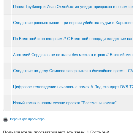
Павел Трубинер и Иван Охлобыстин увидят призраков в новом се
Следствие рассматривает три версии убийства судьи в Харькове
По Болотной и по взгорьям // С Болотной площади следствие на
Анатолий Сердюков не остался без места в строю // Бывший мин
Следствие по делу Осмаева завершится в ближайшее время - С
Цифровое телевидение началось с помех // Под стандарт DVB-T2
Новый комик в новом сезоне проекта "Рассмеши комика"
Версия для просмотра
Пользователи просматривают эту тему: 1 Гость(ей)