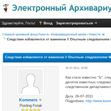
Здравствуйте, Гость!
Вход
Зарегистрироваться
Главный архивный фонд Рунета
›
Информационный архив
›
Новости
Следствие избавляется от важняков // Опытным следователям
Голосов: 3 - Средняя оценка: 2
1
2
3
4
5
Следствие избавляется от важняков // Опытным следователям М
26-07-2011, 18:59
Как стало известно "Ъ", с
десяток известных следова
следственном департамент
Дата: 26-07-2011
Kommers
Подробнее:
http://www.kom
Posting Freak