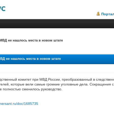
Порта
 МВД не нашлось места в новом штате
ВД не нашлось места в новом штате
ледственный комитет при МВД России, преобразованный в следстве
телей, которые вели самые громкие уголовные дела. Сокращения св
е полностью сменилось руководство.
mersant.ru/doc/1685735