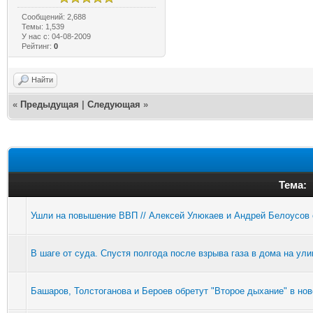
Сообщений: 2,688
Темы: 1,539
У нас с: 04-08-2009
Рейтинг:
0
Найти
«
Предыдущая
|
Следующая
»
Тема:
Ушли на повышение ВВП // Алексей Улюкаев и Андрей Белоусов
В шаге от суда. Спустя полгода после взрыва газа в дома на у
Башаров, Толстоганова и Бероев обретут "Второе дыхание" в нов