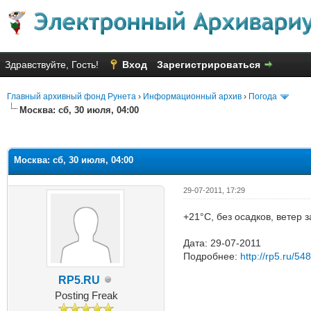
Здравствуйте, Гость!
Вход
Зарегистрироваться
Главный архивный фонд Рунета
›
Информационный архив
›
Погода
Москва: сб, 30 июля, 04:00
Голосов: 3 - Средняя оценка: 2
1
2
3
4
5
Москва: сб, 30 июля, 04:00
29-07-2011, 17:29
+21°C, без осадков, ветер 
Дата: 29-07-2011
Подробнее:
http://rp5.ru/54
RP5.RU
Posting Freak