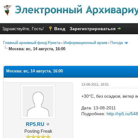
Здравствуйте, Гость!
Вход
Зарегистрироваться
Главный архивный фонд Рунета
›
Информационный архив
›
Погода
Москва: вс, 14 августа, 16:00
Голосов: 1 - Средняя оценка: 1
1
2
3
4
5
Москва: вс, 14 августа, 16:00
13-08-2011, 18:51
+30°C, без осадков, ветер 
Дата: 13-08-2011
Подробнее:
http://rp5.ru/54
RP5.RU
Posting Freak