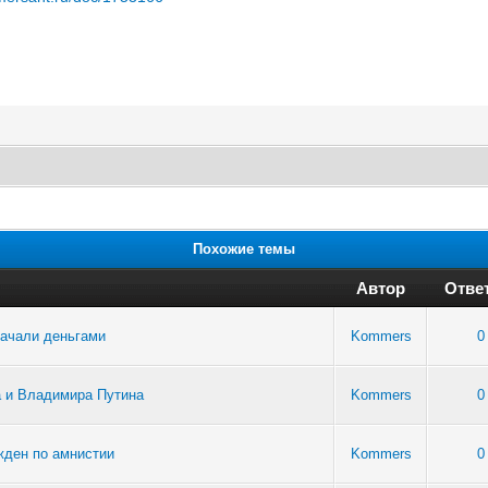
Похожие темы
Автор
Отве
качали деньгами
Kommers
0
а и Владимира Путина
Kommers
0
жден по амнистии
Kommers
0