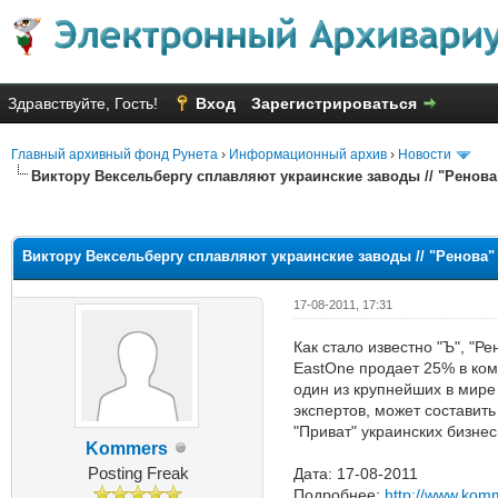
Здравствуйте, Гость!
Вход
Зарегистрироваться
Главный архивный фонд Рунета
›
Информационный архив
›
Новости
Виктору Вексельбергу сплавляют украинские заводы // "Ренов
Голосов: 4 - Средняя оценка: 3
1
2
3
4
5
Виктору Вексельбергу сплавляют украинские заводы // "Ренова"
17-08-2011, 17:31
Как стало известно "Ъ", "Р
EastOne продает 25% в ко
один из крупнейших в мире 
экспертов, может составит
"Приват" украинских бизне
Kommers
Posting Freak
Дата: 17-08-2011
Подробнее:
http://www.kom