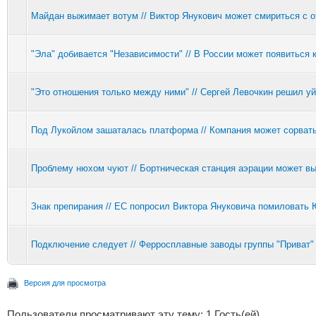
Майдан выжимает вотум // Виктор Янукович может смириться с о
"Эла" добивается "Независимости" // В России может появиться
"Это отношения только между ними" // Сергей Левочкин решил уй
Под Лукойлом зашаталась платформа // Компания может сорвать
Проблему нюхом чуют // Бортническая станция аэрации может в
Знак препирания // ЕС попросил Виктора Януковича помиловать
Подключение следует // Ферросплавные заводы группы "Приват"
Версия для просмотра
Пользователи просматривают эту тему: 1 Гость(ей)