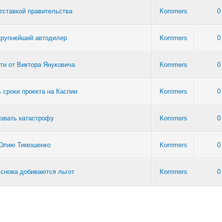
тставкой правительства
Kommers
0
 крупнейший автодилер
Kommers
0
ти от Виктора Януковича
Kommers
0
 сроки проекта на Каспии
Kommers
0
ызвать катастрофу
Kommers
0
 Юлию Тимошенко
Kommers
0
 снова добиваются льгот
Kommers
0