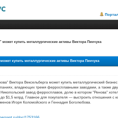
Порта
а" может купить металлургические активы Виктора Пинчука
.5
 может купить металлургические активы Виктора Пинчука
енова" Виктора Вексельберга может купить металлургический бизне
мпаниях, владеющих тремя ферросплавными заводами, а также дву
Никопольский завод ферросплавов, долю в котором "Ренова" хотела
ь до $1,5 млрд. Главное для покупателя — выстроить отношения 
сменов Игоря Коломойского и Геннадия Боголюбова.
mersant.ru/doc/1753166