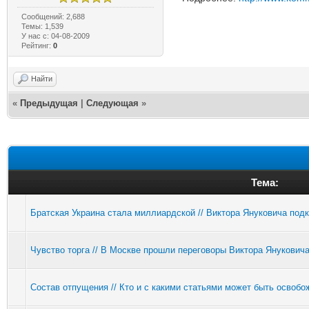
Сообщений: 2,688
Темы: 1,539
У нас с: 04-08-2009
Рейтинг:
0
Найти
«
Предыдущая
|
Следующая
»
Тема:
Братская Украина стала миллиардской // Виктора Януковича под
Чувство торга // В Москве прошли переговоры Виктора Янукович
Состав отпущения // Кто и с какими статьями может быть освобо