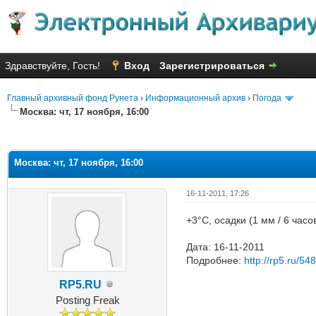
Здравствуйте, Гость!
Вход
Зарегистрироваться
Главный архивный фонд Рунета
›
Информационный архив
›
Погода
Москва: чт, 17 ноября, 16:00
Голосов: 3 - Средняя оценка: 2
1
2
3
4
5
Москва: чт, 17 ноября, 16:00
16-11-2011, 17:26
+3°C, осадки (1 мм / 6 час
Дата: 16-11-2011
Подробнее:
http://rp5.ru/54
RP5.RU
Posting Freak