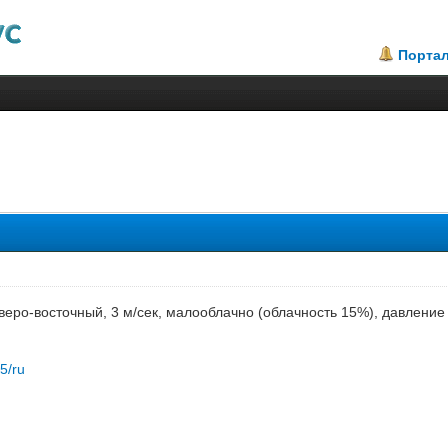
Порта
еверо-восточный, 3 м/сек, малооблачно (облачность 15%), давлени
85/ru