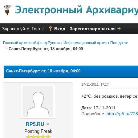
Здравствуйте, Гость!
Вход
Зарегистрироваться
Главный архивный фонд Рунета
›
Информационный архив
›
Погода
Санкт-Петербург: пт, 18 ноября, 04:00
Голосов: 1 - Средняя оценка: 1
1
2
3
4
5
Санкт-Петербург: пт, 18 ноября, 04:00
17-11-2011, 17:17
+2°C, без осадков, ветер с
Дата: 17-11-2011
Подробнее:
http://rp5.ru/72
RP5.RU
Posting Freak