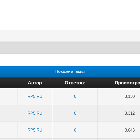
Похожие темы
Автор
Ответов:
Просмотро
RP5.RU
0
3,130
RP5.RU
0
3,312
RP5.RU
0
3,043