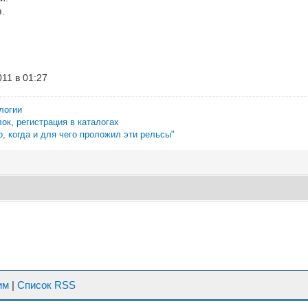
.
11 в 01:27
логии
лок
,
регистрация в каталогах
о, когда и для чего проложил эти рельсы"
им
|
Список RSS