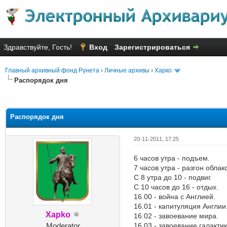
Здравствуйте, Гость!
Вход
Зарегистрироваться
Главный архивный фонд Рунета
›
Личные архивы
›
Харко
Распорядок дня
Голосов: 7 - Средняя оценка: 1
1
2
3
4
5
Распорядок дня
20-11-2011, 17:25
6 часов утра - подъем.
7 часов утра - разгон обла
С 8 утра до 10 - подвиг.
С 10 часов до 16 - отдых.
16.00 - война с Англией.
16.01 - капитуляция Англии
Xapko
16.02 - завоевание мира.
Moderator
16.03 - завоевание галактик