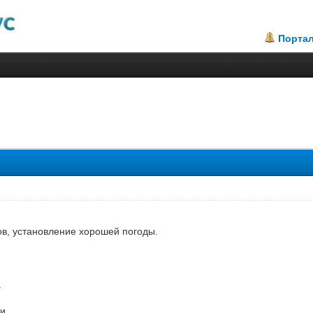
Порта
.57
ков, установление хорошей погоды.
.
и.