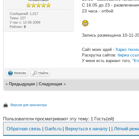
С 16.05 до 23 - развлечения
23 часа - отбой.
Сообщений: 1,017
Темы: 227
У нас с: 12-05-2009
Рейтинг:
0
Запись размещена 10-11-20
Сайт моих идей -
Харко техно
Раскрутка сайтов:
биржа ссы
У меня есть вариант того,
"Кт
Website
Найти
«
Предыдущая
|
Следующая
»
Версия для просмотра
Пользователи просматривают эту тему: 1 Гость(ей)
Обратная связь
|
Garfo.ru
|
Вернуться к началу
|
|
Лёгкий реж