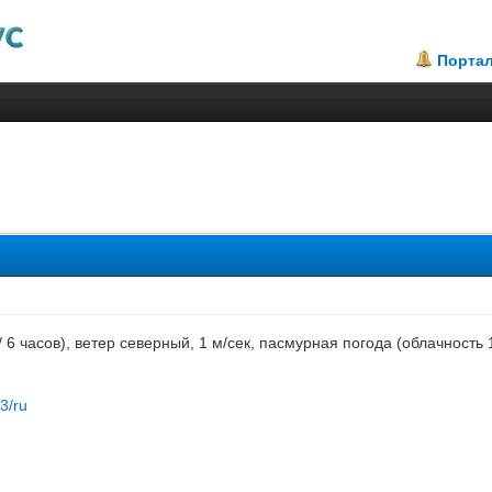
Порта
.6
/ 6 часов), ветер северный, 1 м/сек, пасмурная погода (облачност
83/ru