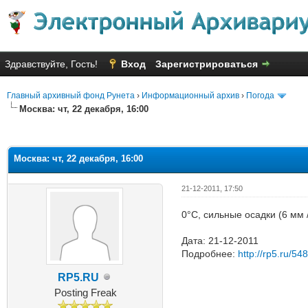
Здравствуйте, Гость!
Вход
Зарегистрироваться
Главный архивный фонд Рунета
›
Информационный архив
›
Погода
Москва: чт, 22 декабря, 16:00
Голосов: 5 - Средняя оценка: 2
1
2
3
4
5
Москва: чт, 22 декабря, 16:00
21-12-2011, 17:50
0°C, сильные осадки (6 мм 
Дата: 21-12-2011
Подробнее:
http://rp5.ru/54
RP5.RU
Posting Freak