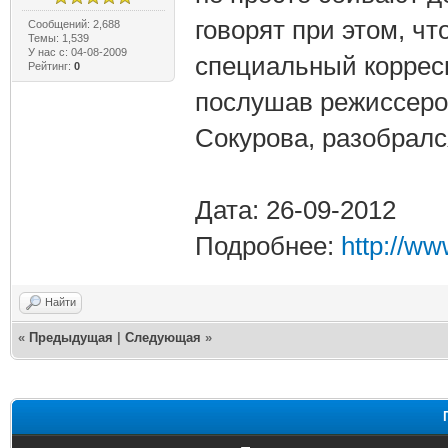
говорят при этом, что
Сообщений: 2,688
Темы: 1,539
У нас с: 04-08-2009
специальный корресп
Рейтинг:
0
послушав режиссеро
Сокурова, разобрался
Дата: 26-09-2012
Подробнее:
http://w
Найти
«
Предыдущая
|
Следующая
»