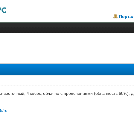
Порта
.5
го-восточный, 4 м/сек, облачно с прояснениями (облачность 68%),
85/ru