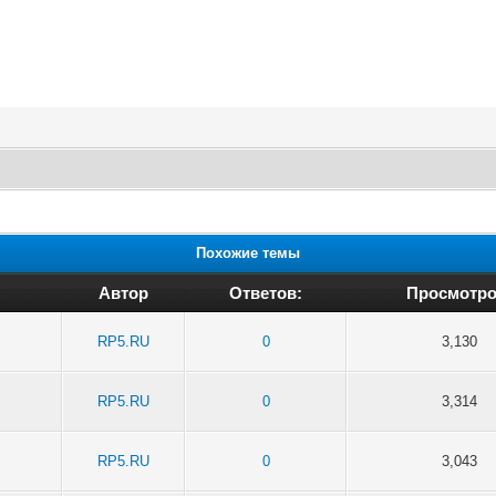
Похожие темы
Автор
Ответов:
Просмотро
RP5.RU
0
3,130
RP5.RU
0
3,314
RP5.RU
0
3,043