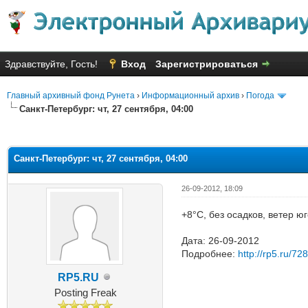
Здравствуйте, Гость!
Вход
Зарегистрироваться
Главный архивный фонд Рунета
›
Информационный архив
›
Погода
Санкт-Петербург: чт, 27 сентября, 04:00
Голосов: 4 - Средняя оценка: 3
1
2
3
4
5
Санкт-Петербург: чт, 27 сентября, 04:00
26-09-2012, 18:09
+8°C, без осадков, ветер ю
Дата: 26-09-2012
Подробнее:
http://rp5.ru/72
RP5.RU
Posting Freak