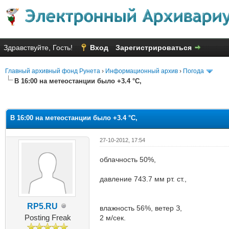
Здравствуйте, Гость!
Вход
Зарегистрироваться
Главный архивный фонд Рунета
›
Информационный архив
›
Погода
В 16:00 на метеостанции было +3.4 °C,
няя оценка: 2.1
В 16:00 на метеостанции было +3.4 °C,
27-10-2012, 17:54
облачность 50%,
давление 743.7 мм рт. ст.,
RP5.RU
влажность 56%, ветер З,
Posting Freak
2 м/сек.