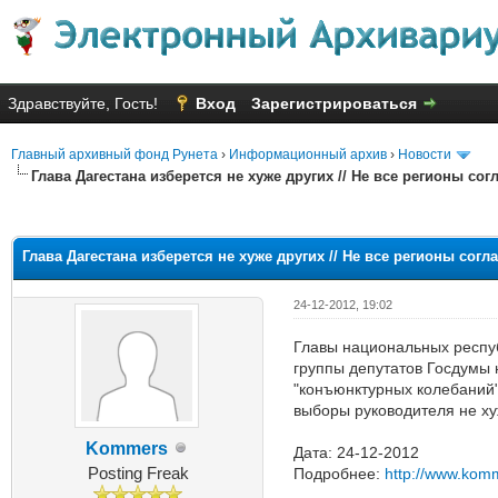
Здравствуйте, Гость!
Вход
Зарегистрироваться
Главный архивный фонд Рунета
›
Информационный архив
›
Новости
Глава Дагестана изберется не хуже других // Не все регионы с
Голосов: 15 - Средняя оценка: 
1
2
3
4
5
Глава Дагестана изберется не хуже других // Не все регионы со
24-12-2012, 19:02
Главы национальных респуб
группы депутатов Госдумы 
"конъюнктурных колебаний"
выборы руководителя не ху
Kommers
Дата: 24-12-2012
Posting Freak
Подробнее:
http://www.kom