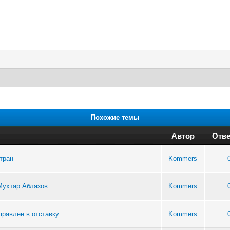
Похожие темы
Автор
Отве
тран
Kommers
Мухтар Аблязов
Kommers
правлен в отставку
Kommers