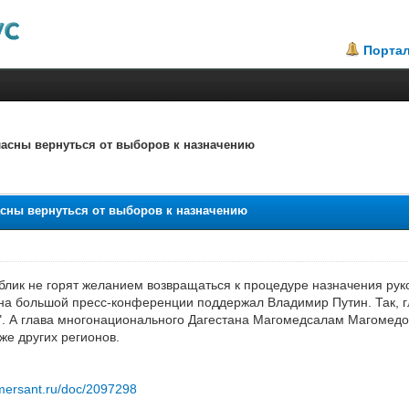
Порта
огласны вернуться от выборов к назначению
2.93
гласны вернуться от выборов к назначению
лик не горят желанием возвращаться к процедуре назначения руко
на большой пресс-конференции поддержал Владимир Путин. Так, г
. А глава многонационального Дагестана Магомедсалам Магомедов
же других регионов.
mersant.ru/doc/2097298