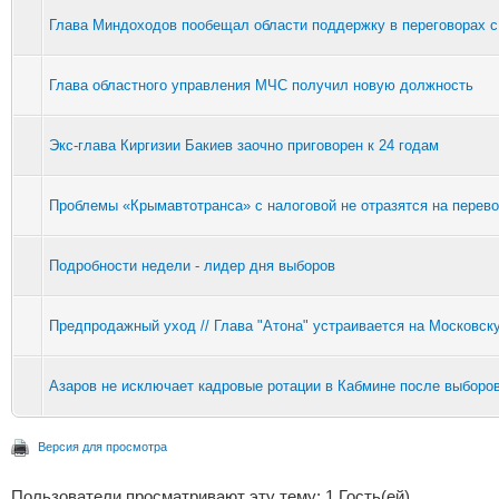
Глава Миндоходов пообещал области поддержку в переговорах 
Глава областного управления МЧС получил новую должность
Экс-глава Киргизии Бакиев заочно приговорен к 24 годам
Проблемы «Крымавтотранса» с налоговой не отразятся на перево
Подробности недели - лидер дня выборов
Предпродажный уход // Глава "Атона" устраивается на Московск
Азаров не исключает кадровые ротации в Кабмине после выборо
Версия для просмотра
Пользователи просматривают эту тему: 1 Гость(ей)