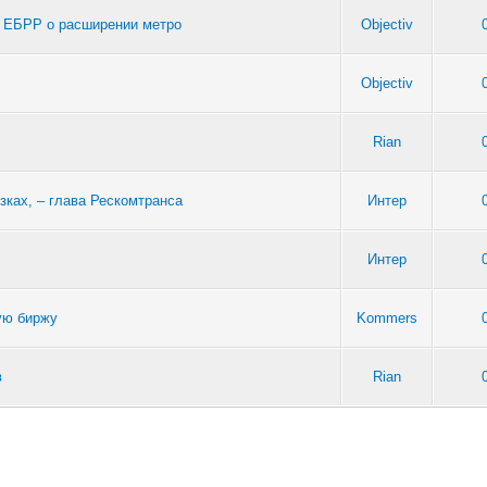
с ЕБРР о расширении метро
Objectiv
Objectiv
Rian
зках, – глава Рескомтранса
Интер
Интер
ую биржу
Kommers
в
Rian