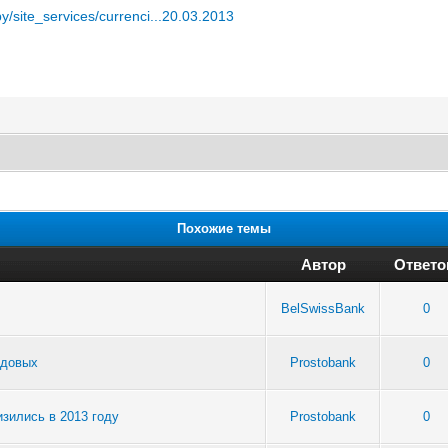
y/site_services/currenci...20.03.2013
Похожие темы
Автор
Ответо
BelSwissBank
0
одовых
Prostobank
0
зились в 2013 году
Prostobank
0