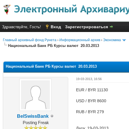
Здравствуйте, Гость!
Вход
Зарегистрироваться
Главный архивный фонд Рунета
›
Информационный архив
›
Экономика
Национальный Банк РБ Курсы валют 20.03.2013
Голосов: 2 - Средняя оценка: 2
1
2
3
4
5
Национальный Банк РБ Курсы валют 20.03.2013
19-03-2013, 16:56
EUR / BYR 11130
USD / BYR 8600
RUB / BYR 279
BelSwissBank
Posting Freak
Дата: 19-03-2013