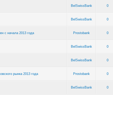
BelSwissBank
0
BelSwissBank
0
ен с начала 2013 года
Prostobank
0
BelSwissBank
0
BelSwissBank
0
овского рынка 2013 года
Prostobank
0
BelSwissBank
0