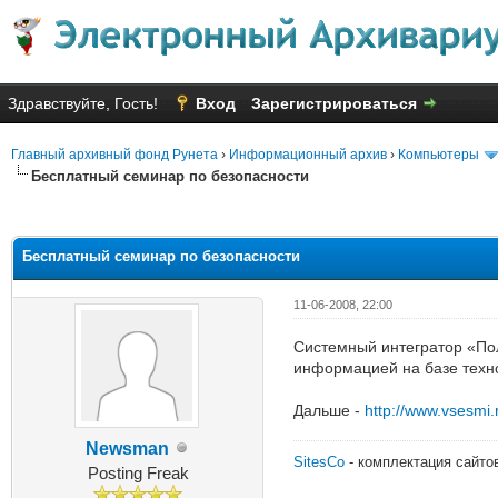
Здравствуйте, Гость!
Вход
Зарегистрироваться
Главный архивный фонд Рунета
›
Информационный архив
›
Компьютеры
Бесплатный семинар по безопасности
Голосов: 8 - Средняя оценка: 2
1
2
3
4
5
Бесплатный семинар по безопасности
11-06-2008, 22:00
Системный интегратор «По
информацией на базе техно
Дальше -
http://www.vsesmi
Newsman
SitesCo
- комплектация сайто
Posting Freak