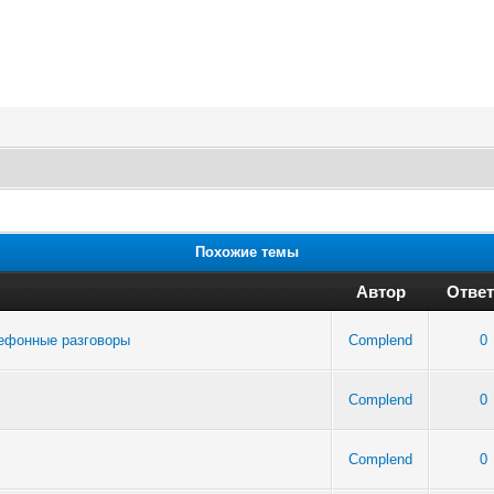
Похожие темы
Автор
Ответ
лефонные разговоры
Complend
0
Complend
0
Complend
0