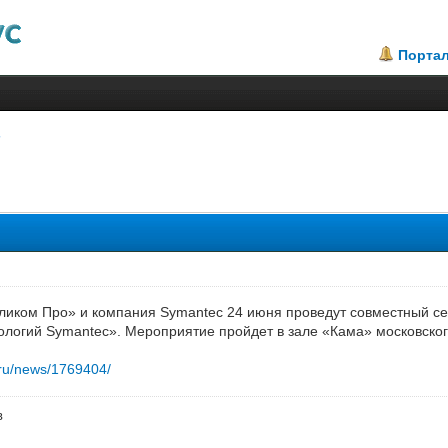
Порта
.25
ликом Про» и компания Symantec 24 июня проведут совместный с
логий Symantec». Мероприятие пройдет в зале «Кама» московског
.ru/news/1769404/
в