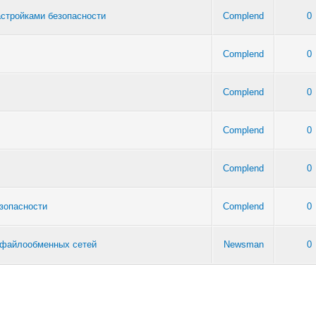
астройками безопасности
Complend
0
Complend
0
Complend
0
Complend
0
Complend
0
зопасности
Complend
0
 файлообменных сетей
Newsman
0