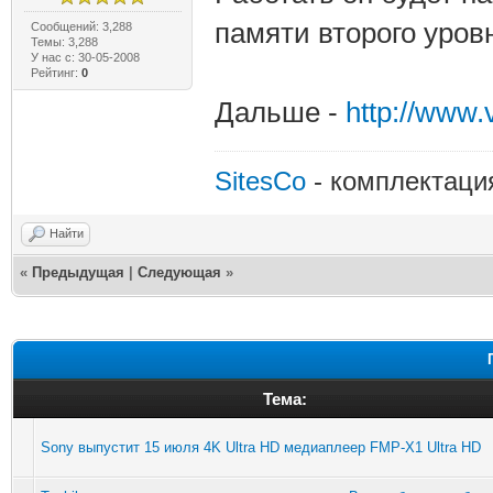
памяти второго уровн
Сообщений: 3,288
Темы: 3,288
У нас с: 30-05-2008
Рейтинг:
0
Дальше -
http://www
SitesCo
- комплектаци
Найти
«
Предыдущая
|
Следующая
»
Тема:
Sony выпустит 15 июля 4K Ultra HD медиаплеер FMP-X1 Ultra HD