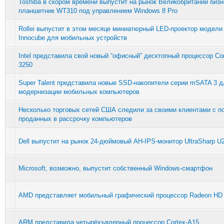
Toshiba в скором времени выпустит на рынок Великобритании бизн
планшетник WT310 под управлением Windows 8 Pro
Rollei выпустит в этом месяце миниатюрный LED-проектор модели
Innocube для мобильных устройств
Intel представила свой новый “офисный” десктопный процессор Cor
3250
Super Talent представила новые SSD-накопители серии mSATA 3 д
модернизации мобильных компьютеров
Несколько торговых сетей США следили за своими клиентами с 
проданных в рассрочку компьютеров
Dell выпустит на рынок 24-дюймовый AH-IPS-монитор UltraSharp U
Microsoft, возможно, выпустит собственный Windows-смартфон
AMD представляет мобильный графический процессор Radeon HD
ARM представила четырёхъядерный процессор Cortex-A15