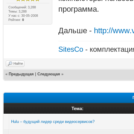
программа.
Сообщений: 3,288
Темы: 3,288
У нас с: 30-05-2008
Рейтинг:
0
Дальше -
http://www
SitesCo
- комплектаци
Найти
«
Предыдущая
|
Следующая
»
Тема:
Hulu – будущий лидер среди видеосервисов?