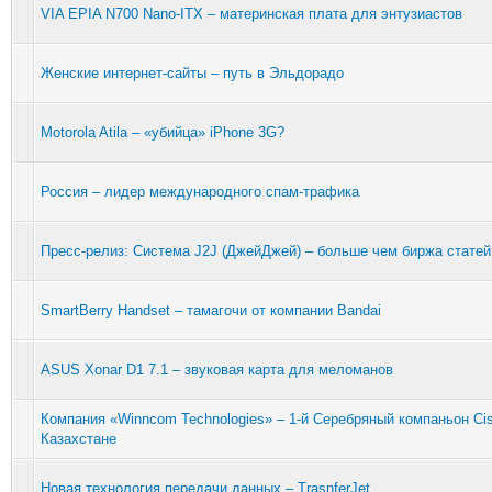
VIA EPIA N700 Nano-ITX – материнская плата для энтузиастов
Женские интернет-сайты – путь в Эльдорадо
Motorola Atila – «убийца» iPhone 3G?
Россия – лидер международного спам-трафика
Пресс-релиз: Система J2J (ДжейДжей) – больше чем биржа статей
SmartBerry Handset – тамагочи от компании Bandai
ASUS Xonar D1 7.1 – звуковая карта для меломанов
Компания «Winncom Technologies» – 1-й Серебряный компаньон Ci
Казахстане
Новая технология передачи данных – TrasnferJet