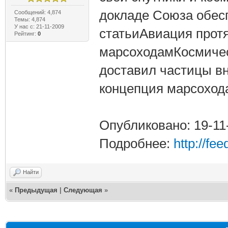
докладе Союза обес
Сообщений: 4,874
Темы: 4,874
У нас с: 21-11-2009
статьиАвиация прот
Рейтинг:
0
марсоходамКосмичес
доставил частицы в
концепция марсоход
Опубликовано: 19-11
Подробнее:
http://fe
Найти
«
Предыдущая
|
Следующая
»