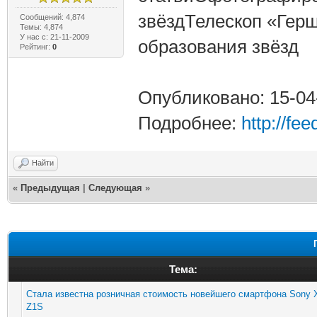
звёздТелескоп «Гер
Сообщений: 4,874
Темы: 4,874
У нас с: 21-11-2009
образования звёзд
Рейтинг:
0
Опубликовано: 15-04
Подробнее:
http://fe
Найти
«
Предыдущая
|
Следующая
»
Тема:
Стала известна розничная стоимость новейшего смартфона Sony X
Z1S