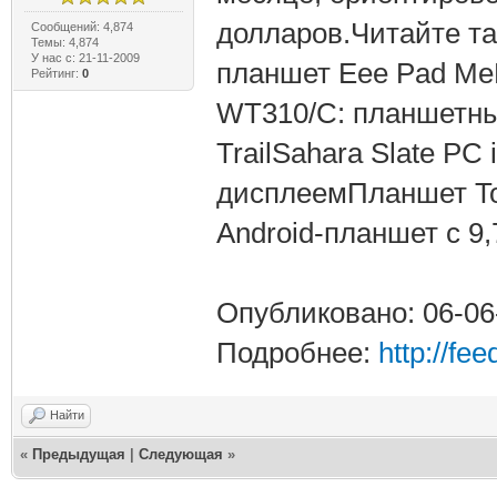
долларов.Читайте т
Сообщений: 4,874
Темы: 4,874
У нас с: 21-11-2009
планшет Eee Pad Me
Рейтинг:
0
WT310/C: планшетны
TrailSahara Slate P
дисплеемПланшет Tos
Android-планшет с 
Опубликовано: 06-06
Подробнее:
http://fe
Найти
«
Предыдущая
|
Следующая
»