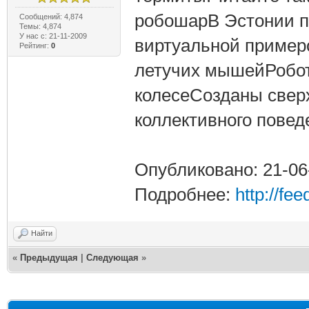
робошарВ Эстонии п
Сообщений: 4,874
Темы: 4,874
У нас с: 21-11-2009
виртуальной пример
Рейтинг:
0
летучих мышейРобот
колесеСозданы свер
коллективного повед
Опубликовано: 21-06
Подробнее:
http://fe
Найти
«
Предыдущая
|
Следующая
»