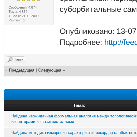
суборбитальные сам
Сообщений: 4,874
Темы: 4,874
У нас с: 21-11-2009
Рейтинг:
0
Опубликовано: 13-07
Подробнее:
http://fe
Найти
«
Предыдущая
|
Следующая
»
Тема:
Найдена неожиданная формальная аналогия между топологическ
изоляторами и квазикристаллами
Найдена методика измерения характеристик рекордно слабых пот