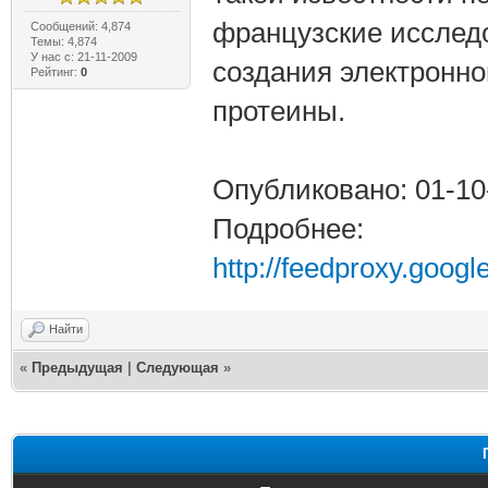
французские исслед
Сообщений: 4,874
Темы: 4,874
У нас с: 21-11-2009
создания электронно
Рейтинг:
0
протеины.
Опубликовано: 01-10
Подробнее:
http://feedproxy.goo
Найти
«
Предыдущая
|
Следующая
»