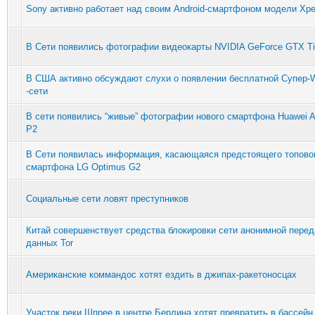
Sony активно работает над своим Android-смартфоном модели Xpe
В Сети появились фотографии видеокарты NVIDIA GeForce GTX Ti
В США активно обсуждают слухи о появлении бесплатной Супер-W
-сети
В сети появились “живые” фотографии нового смартфона Huawei 
P2
В Сети появилась информация, касающаяся предстоящего топово
смартфона LG Optimus G2
Социальные сети ловят преступников
Китай совершенствует средства блокировки сети анонимной перед
данных Tor
Американские коммандос хотят ездить в джипах-ракетоносцах
Участок реки Шпрее в центре Берлина хотят превратить в бассейн