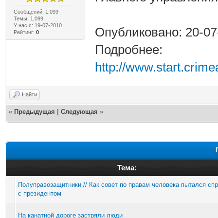
Сообщений: 1,099
Темы: 1,099
У нас с: 19-07-2010
Опубликовано: 20-07
Рейтинг:
0
Подробнее:
http://www.start.crim
Найти
«
Предыдущая
|
Следующая
»
Тема:
Полуправозащитники // Как совет по правам человека пытался сп
с президентом
На канатной дороге застряли люди