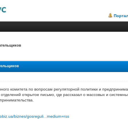
Порта
ательщиков
.2
тельщиков
ного комитета по вопросам регуляторной политики и предпринима
отделений открытое письмо, где рассказал о массовых и системн
принимательства.
tobiz.ua/biznes/gosreguli...medium=rss