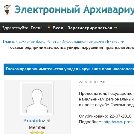
Здравствуйте, Гость!
Вход
Зарегистрироваться
Главный архивный фонд Рунета
›
Информационный архив
›
Бизнес
Госкомпредпринимательства увидел нарушения прав налогопл
Голосов: 5 - Средняя оценка: 2
1
2
3
4
5
Госкомпредпринимательства увидел нарушения прав налогопла
22-07-2010, 02:31
Председатель Государствен
начальникам региональных 
в пресс-службе Госкомпред
Опубликовано: 22-07-2010
Prostobiz
Подробнее:
http://www.pros
Member