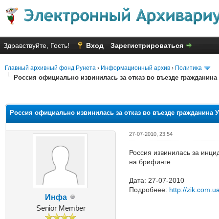
Здравствуйте, Гость!
Вход
Зарегистрироваться
Главный архивный фонд Рунета
›
Информационный архив
›
Политика
Россия официально извинилась за отказ во въезде гражданина
Голосов: 7 - Средняя оценка: 2
1
2
3
4
5
Россия официально извинилась за отказ во въезде гражданина 
27-07-2010, 23:54
Россия извинилась за инци
на брифинге.
Дата: 27-07-2010
Подробнее:
http://zik.com.
Инфа
Senior Member