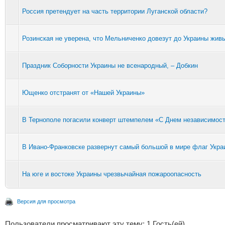
Россия претендует на часть территории Луганской области?
Розинская не уверена, что Мельниченко довезут до Украины жив
Праздник Соборности Украины не всенародный, – Добкин
Ющенко отстранят от «Нашей Украины»
В Тернополе погасили конверт штемпелем «С Днем независимос
В Ивано-Франковске развернут самый большой в мире флаг Укра
На юге и востоке Украины чрезвычайная пожароопасность
Версия для просмотра
Пользователи просматривают эту тему: 1 Гость(ей)