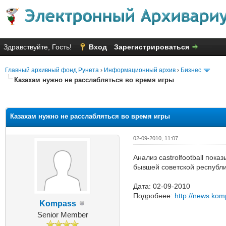
Здравствуйте, Гость!
Вход
Зарегистрироваться
Главный архивный фонд Рунета
›
Информационный архив
›
Бизнес
Казахам нужно не расслабляться во время игры
Голосов: 2 - Средняя оценка: 3
1
2
3
4
5
Казахам нужно не расслабляться во время игры
02-09-2010, 11:07
Анализ castrolfootball пок
бывшей советской республи
Дата: 02-09-2010
Подробнее:
http://news.ko
Kompass
Senior Member