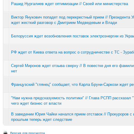
Рашид Нургалиев ждет оптимизации // Своей или министерства
Виктор Янукович попадет под перекрестный прием // Президента 
ждет жесткий разговор с Дмитрием Медведевым и Влади
Белоруссия ждет возобновления поставок электроэнергии из Укра
РФ ждет от Киева ответа на вопрос о сотрудничестве с ТС - Зураб
Сергей Миронов ждет отзыва сверху // В повестке дня его фамили
нет
Французский "глянец" сообщает, что Карла Бруни-Саркози ждет ре
"Нам нужна предсказуемость политики" // Глава РСПП рассказал "
чего ждет бизнес от власти
В заведении Юрия Чайки начался прием отставок // Прокуроров с
прошлым теперь ждет следствие
Версия для просмотра