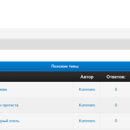
Похожие темы
Автор
Ответов:
иеве
Kommers
0
и протеста
Kommers
0
здный отель
Kommers
0