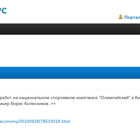
Порта
.67
работ на национальном спортивном комплексе "Олимпийский" в Кие
мьер Борис Колесников. >>
ru/economy/20100928/78519318.html