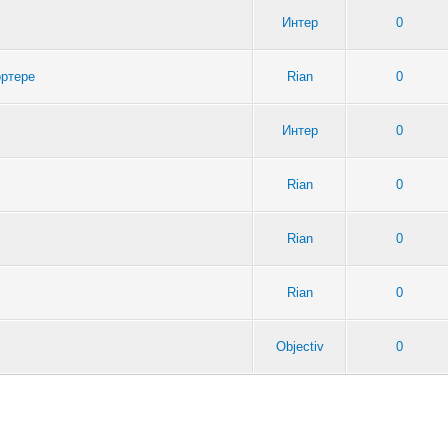
Интер
0
ортере
Rian
0
Интер
0
Rian
0
Rian
0
Rian
0
Objectiv
0