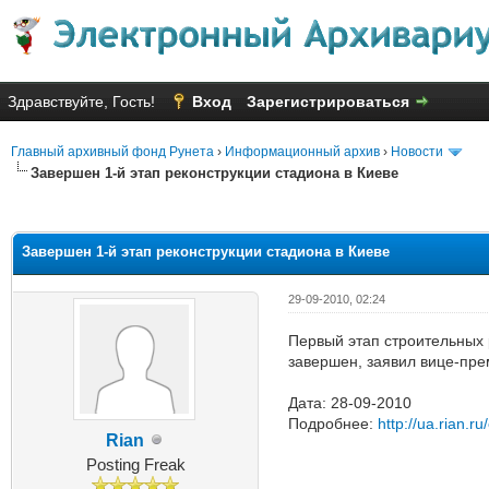
Здравствуйте, Гость!
Вход
Зарегистрироваться
Главный архивный фонд Рунета
›
Информационный архив
›
Новости
Завершен 1-й этап реконструкции стадиона в Киеве
Голосов: 3 - Средняя оценка: 2
1
2
3
4
5
Завершен 1-й этап реконструкции стадиона в Киеве
29-09-2010, 02:24
Первый этап строительных 
завершен, заявил вице-пре
Дата: 28-09-2010
Подробнее:
http://ua.rian.
Rian
Posting Freak