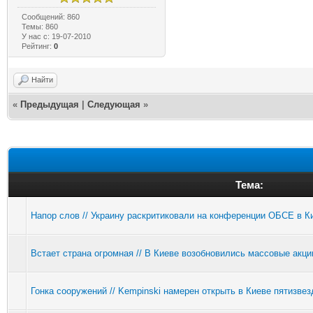
Сообщений: 860
Темы: 860
У нас с: 19-07-2010
Рейтинг:
0
Найти
«
Предыдущая
|
Следующая
»
Тема:
Напор слов // Украину раскритиковали на конференции ОБСЕ в К
Встает страна огромная // В Киеве возобновились массовые акци
Гонка сооружений // Kempinski намерен открыть в Киеве пятизве