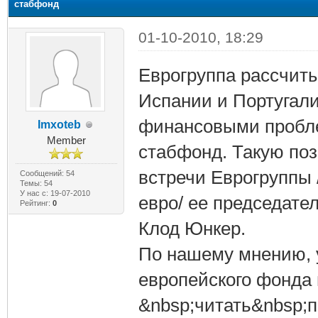
стабфонд
01-10-2010, 18:29
Еврогруппа рассчиты
Испании и Португали
финансовыми пробле
Imxoteb
Member
стабфонд. Такую по
встречи Еврогруппы 
Сообщений: 54
Темы: 54
У нас с: 19-07-2010
евро/ ее председате
Рейтинг:
0
Клод Юнкер.
По нашему мнению, 
европейского фонда п
&nbsp;читать&nbsp;