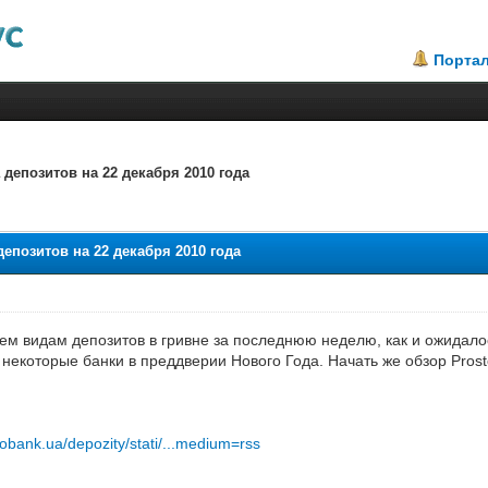
Порта
епозитов на 22 декабря 2010 года
.67
позитов на 22 декабря 2010 года
сем видам депозитов в гривне за последнюю неделю, как и ожидал
 некоторые банки в преддверии Нового Года. Начать же обзор Pros
tobank.ua/depozity/stati/...medium=rss