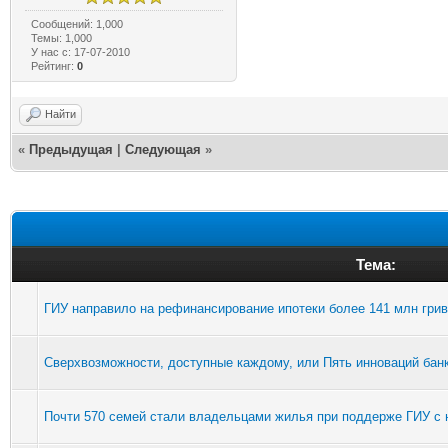
Сообщений: 1,000
Темы: 1,000
У нас с: 17-07-2010
Рейтинг:
0
Найти
«
Предыдущая
|
Следующая
»
Тема:
ГИУ направило на рефинансирование ипотеки более 141 млн грив
Сверхвозможности, доступные каждому, или Пять инноваций банк
Почти 570 семей стали владельцами жилья при поддерже ГИУ с 