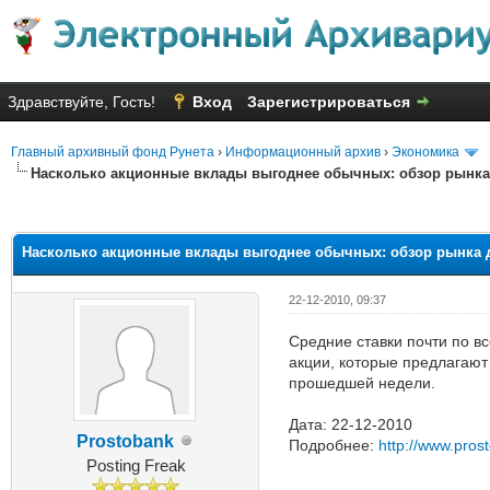
Здравствуйте, Гость!
Вход
Зарегистрироваться
Главный архивный фонд Рунета
›
Информационный архив
›
Экономика
Насколько акционные вклады выгоднее обычных: обзор рынка д
Голосов: 3 - Средняя оценка: 1
1
2
3
4
5
Насколько акционные вклады выгоднее обычных: обзор рынка де
22-12-2010, 09:37
Средние ставки почти по в
акции, которые предлагают
прошедшей недели.
Дата: 22-12-2010
Prostobank
Подробнее:
http://www.pros
Posting Freak