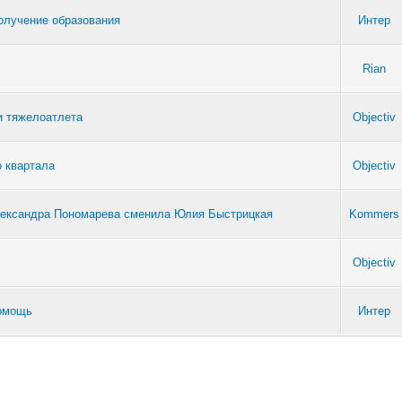
олучение образования
Интер
Rian
и тяжелоатлета
Objectiv
о квартала
Objectiv
Александра Пономарева сменила Юлия Быстрицкая
Kommers
Objectiv
помощь
Интер