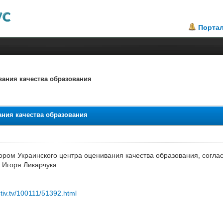
Порта
вания качества образования
.25
ания качества образования
ром Украинского центра оценивания качества образования, согла
 Игоря Ликарчука
ctiv.tv/100111/51392.html