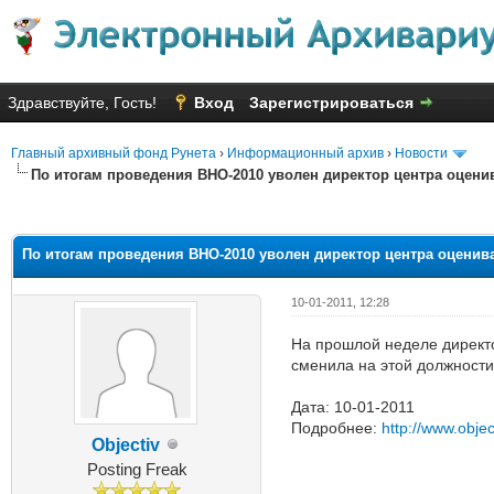
Здравствуйте, Гость!
Вход
Зарегистрироваться
Главный архивный фонд Рунета
›
Информационный архив
›
Новости
По итогам проведения ВНО-2010 уволен директор центра оцени
Голосов: 4 - Средняя оценка: 2
1
2
3
4
5
По итогам проведения ВНО-2010 уволен директор центра оценив
10-01-2011, 12:28
На прошлой неделе директо
сменила на этой должности
Дата: 10-01-2011
Подробнее:
http://www.obje
Objectiv
Posting Freak