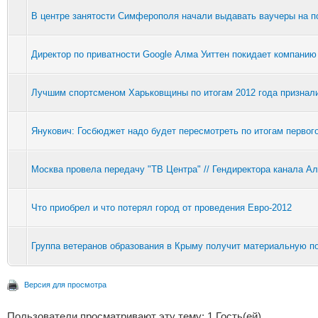
В центре занятости Симферополя начали выдавать ваучеры на п
Директор по приватности Google Алма Уиттен покидает компанию
Лучшим спортсменом Харьковщины по итогам 2012 года признал
Янукович: Госбюджет надо будет пересмотреть по итогам первог
Москва провела передачу "ТВ Центра" // Гендиректора канала 
Что приобрел и что потерял город от проведения Евро-2012
Группа ветеранов образования в Крыму получит материальную 
Версия для просмотра
Пользователи просматривают эту тему: 1 Гость(ей)