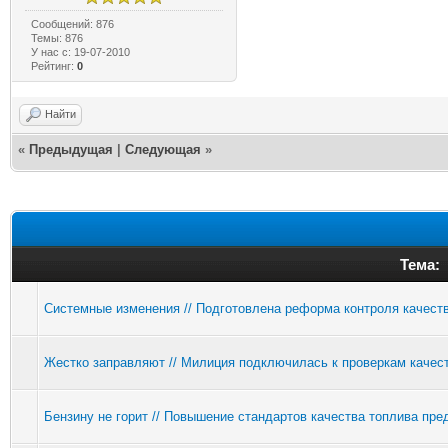
Сообщений: 876
Темы: 876
У нас с: 19-07-2010
Рейтинг:
0
Найти
«
Предыдущая
|
Следующая
»
Тема:
Системные изменения // Подготовлена реформа контроля качеств
Жестко заправляют // Милиция подключилась к проверкам качес
Бензину не горит // Повышение стандартов качества топлива пр