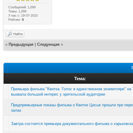
Сообщений: 1,099
Темы: 1,099
У нас с: 19-07-2010
Рейтинг:
0
Найти
«
Предыдущая
|
Следующая
»
Тема:
Премьера фильма "Квитка. Голос в единственном экземпляре" на 
вызвала большой интерес у зрительской аудитории
Предпремьерные показы фильма о Квитке Цисык прошли при пер
залах
Завтра состоится премьера документального фильма о харьковск