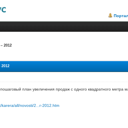
Порта
– 2012
2.3
 2012
пошаговый план увеличения продаж с одного квадратного метра м
et/karera/all/novosti/2...r-2012.htm