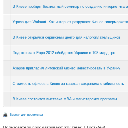
В Киеве пройдет бесплатный семинар по созданию интернет-маг
Угроза для Walmart. Как интернет разрушает бизнес гипермаркет
В Киеве открылся сервисный центр для налогоплательщиков
Подготовка к Евро-2012 обойдется Украине в 108 млрд.грн.
Азаров пригласил литовский бизнес инвестировать в Украину
Стоимость офисов в Киеве за квартал сохранила стабильность
В Киеве состоится выставка MBA и магистерских программ
Версия для просмотра
Пользователи просматривают эту тему: 1 Гость(ей)