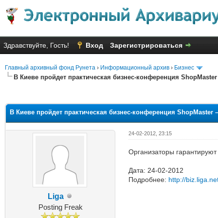
Здравствуйте, Гость!
Вход
Зарегистрироваться
Главный архивный фонд Рунета
›
Информационный архив
›
Бизнес
В Киеве пройдет практическая бизнес-конференция ShopMaster 
Голосов: 10 - Средняя оценка: 
1
2
3
4
5
В Киеве пройдет практическая бизнес-конференция ShopMaster –
24-02-2012, 23:15
Организаторы гарантируют 
Дата: 24-02-2012
Подробнее:
http://biz.liga.n
Liga
Posting Freak