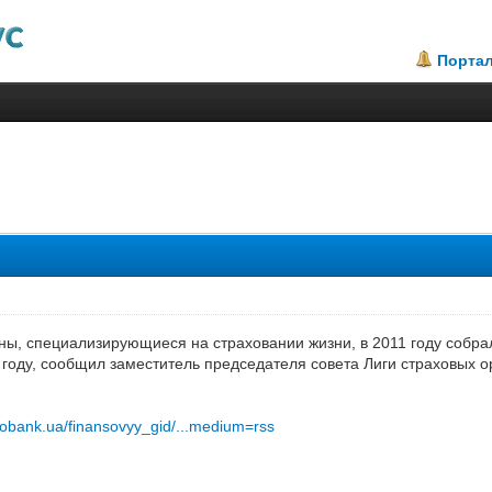
Порта
.38
ы, специализирующиеся на страховании жизни, в 2011 году собрал
 году, сообщил заместитель председателя совета Лиги страховых о
tobank.ua/finansovyy_gid/...medium=rss