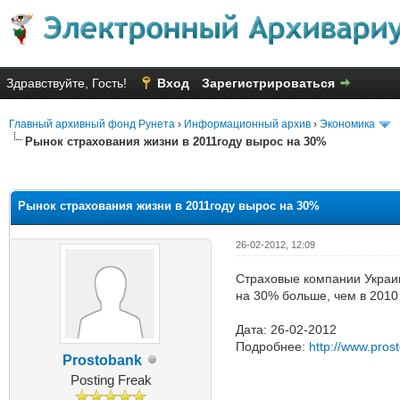
Здравствуйте, Гость!
Вход
Зарегистрироваться
Главный архивный фонд Рунета
›
Информационный архив
›
Экономика
Рынок страхования жизни в 2011году вырос на 30%
Голосов: 8 - Средняя оценка: 2
1
2
3
4
5
Рынок страхования жизни в 2011году вырос на 30%
26-02-2012, 12:09
Страховые компании Украин
на 30% больше, чем в 2010
Дата: 26-02-2012
Подробнее:
http://www.pros
Prostobank
Posting Freak