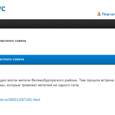
Порта
астного совета
.33
стного совета
одня могли жители Великобурлукского района. Там прошла встреча 
мы, которые тревожат жителей не одного села
ctiv.tv/280212/67181.html