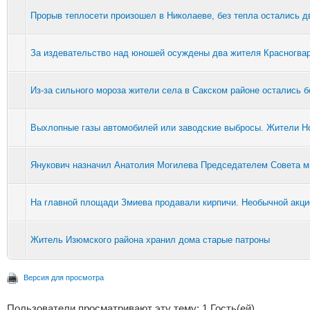
Прорыв теплосети произошел в Николаеве, без тепла остались д
За издевательство над юношей осуждены два жителя Красногвар
Из-за сильного мороза жители села в Сакском районе остались б
Выхлопные газы автомобилей или заводские выбросы. Жители Н
Янукович назначил Анатолия Могилева Председателем Совета 
На главной площади Змиева продавали кирпичи. Необычной акци
Житель Изюмского района хранил дома старые патроны
Версия для просмотра
Пользователи просматривают эту тему: 1 Гость(ей)