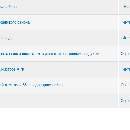
ва района
Ria
дейского района
Инт
ез воды
Инт
овожаново заявляют, что дышат отравленным воздухом
Objec
министров АРК
Инт
ей отметили 88-ю годовщину района
Objec
Objec