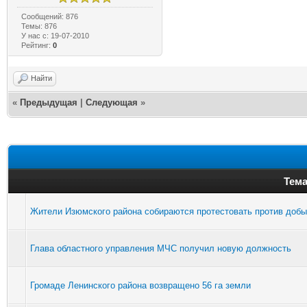
Сообщений: 876
Темы: 876
У нас с: 19-07-2010
Рейтинг:
0
Найти
«
Предыдущая
|
Следующая
»
Тема
Жители Изюмского района собираются протестовать против добы
Глава областного управления МЧС получил новую должность
Громаде Ленинского района возвращено 56 га земли