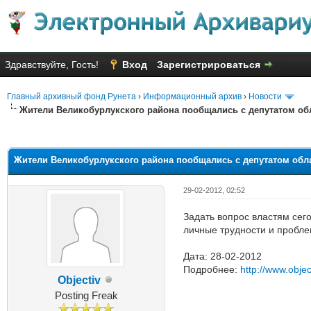
Здравствуйте, Гость!
Вход
Зарегистрироваться
Главный архивный фонд Рунета
›
Информационный архив
›
Новости
Жители Великобурлукского района пообщались с депутатом обл
Голосов: 3 - Средняя оценка: 2
1
2
3
4
5
Жители Великобурлукского района пообщались с депутатом обла
29-02-2012, 02:52
Задать вопрос властям сег
личные трудности и пробле
Дата: 28-02-2012
Подробнее:
http://www.obje
Objectiv
Posting Freak