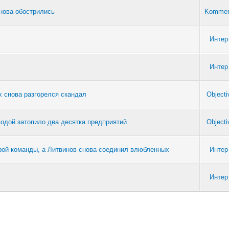
нова обострились
Kommer
Интер
Интер
х снова разгорелся скандал
Objecti
водой затопило два десятка предприятий
Objecti
рой команды, а Литвинов снова соединил влюбленных
Интер
Интер