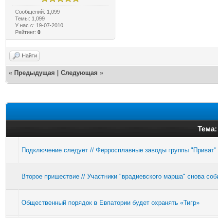
Сообщений: 1,099
Темы: 1,099
У нас с: 19-07-2010
Рейтинг:
0
Найти
«
Предыдущая
|
Следующая
»
Тема:
Подключение следует // Ферросплавные заводы группы "Приват"
Второе пришествие // Участники "врадиевского марша" снова соб
Общественный порядок в Евпатории будет охранять «Тигр»