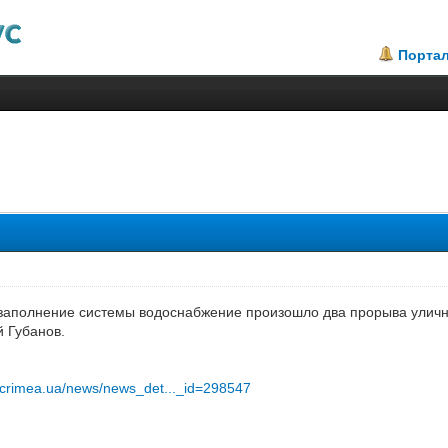
Порта
 заполнение системы водоснабжение произошло два прорыва уличн
й Губанов.
t.crimea.ua/news/news_det..._id=298547