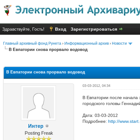
Здравствуйте, Гость!
Вход
Зарегистрироваться
Главный архивный фонд Рунета
›
Информационный архив
›
Новости
В Евпатории снова прорвало водовод
Голосов: 1 - Средняя оценка: 1
1
2
3
4
5
В Евпатории снова прорвало водовод
03-03-2012, 04:34
В Евпатории после начала
городского головы Геннади
Дата: 03-03-2012
Подробнее:
http://www.star
Интер
Posting Freak