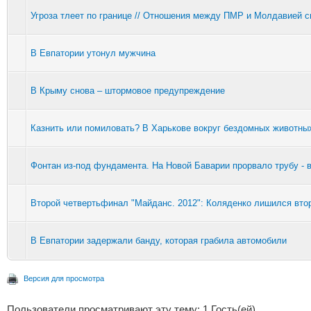
Угроза тлеет по границе // Отношения между ПМР и Молдавией с
В Евпатории утонул мужчина
В Крыму снова – штормовое предупреждение
Казнить или помиловать? В Харькове вокруг бездомных животны
Фонтан из-под фундамента. На Новой Баварии прорвало трубу - 
Второй четвертьфинал "Майданс. 2012": Коляденко лишился вто
В Евпатории задержали банду, которая грабила автомобили
Версия для просмотра
Пользователи просматривают эту тему: 1 Гость(ей)